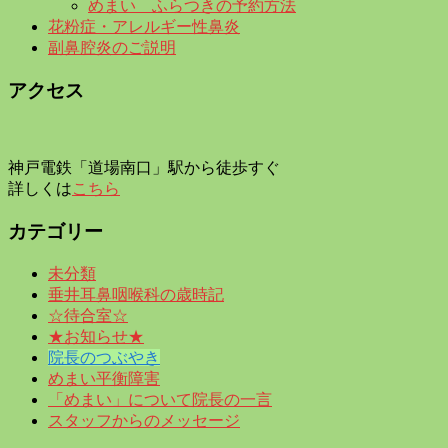
めまい ふらつきの予約方法
花粉症・アレルギー性鼻炎
副鼻腔炎のご説明
アクセス
神戸電鉄「道場南口」駅から徒歩すぐ
詳しくは
こちら
カテゴリー
未分類
垂井耳鼻咽喉科の歳時記
☆待合室☆
★お知らせ★
院長のつぶやき
めまい平衡障害
「めまい」について院長の一言
スタッフからのメッセージ