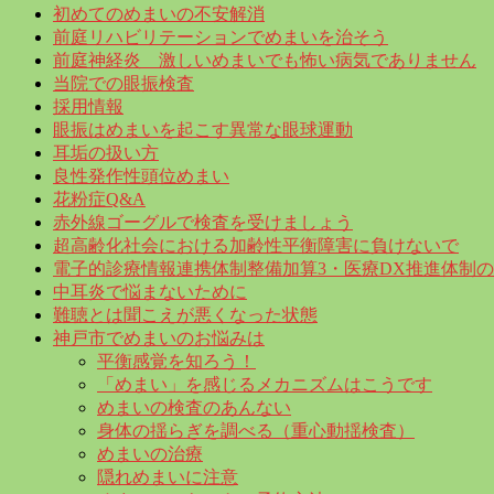
初めてのめまいの不安解消
前庭リハビリテーションでめまいを治そう
前庭神経炎 激しいめまいでも怖い病気でありません
当院での眼振検査
採用情報
眼振はめまいを起こす異常な眼球運動
耳垢の扱い方
良性発作性頭位めまい
花粉症Q&A
赤外線ゴーグルで検査を受けましょう
超高齢化社会における加齢性平衡障害に負けないで
電子的診療情報連携体制整備加算3・医療DX推進体制
中耳炎で悩まないために
難聴とは聞こえが悪くなった状態
神戸市でめまいのお悩みは
平衡感覚を知ろう！
「めまい」を感じるメカニズムはこうです
めまいの検査のあんない
身体の揺らぎを調べる（重心動揺検査）
めまいの治療
隠れめまいに注意