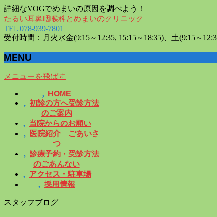
詳細なVOGでめまいの原因を調べよう！
たるい耳鼻咽喉科とめまいのクリニック
TEL 078-939-7801
受付時間：月火水金(9:15～12:35, 15:15～18:35)、土(9:15～12:3
MENU
メニューを飛ばす
HOME
初診の方へ受診方法
のご案内
当院からのお願い
医院紹介 ごあいさ
つ
診療予約・受診方法
のごあんない
アクセス・駐車場
採用情報
スタッフブログ