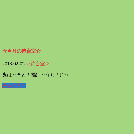
☆今月の待合室☆
2018-02-05
☆待合室☆
鬼は～そと！福は～うち！(^^♪
続きを読む