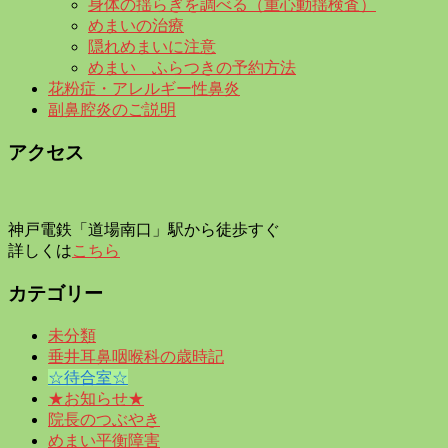
身体の揺らぎを調べる（重心動揺検査）
めまいの治療
隠れめまいに注意
めまい ふらつきの予約方法
花粉症・アレルギー性鼻炎
副鼻腔炎のご説明
アクセス
神戸電鉄「道場南口」駅から徒歩すぐ
詳しくは
こちら
カテゴリー
未分類
垂井耳鼻咽喉科の歳時記
☆待合室☆
★お知らせ★
院長のつぶやき
めまい平衡障害