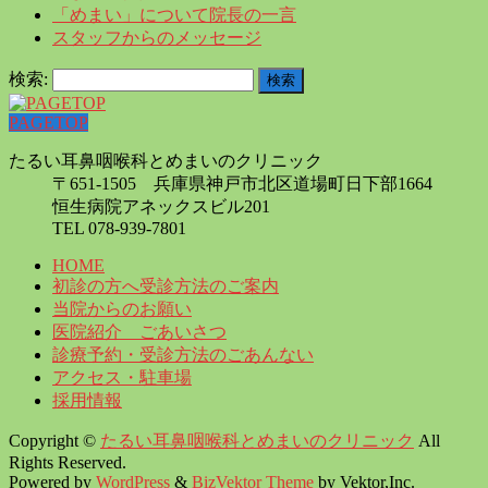
「めまい」について院長の一言
スタッフからのメッセージ
検索:
PAGETOP
たるい耳鼻咽喉科とめまいのクリニック
〒651-1505 兵庫県神戸市北区道場町日下部1664
恒生病院アネックスビル201
TEL 078-939-7801
HOME
初診の方へ受診方法のご案内
当院からのお願い
医院紹介 ごあいさつ
診療予約・受診方法のごあんない
アクセス・駐車場
採用情報
Copyright ©
たるい耳鼻咽喉科とめまいのクリニック
All
Rights Reserved.
Powered by
WordPress
&
BizVektor Theme
by Vektor,Inc.