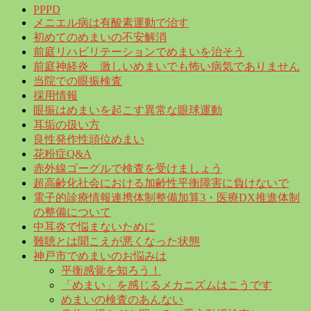
PPPD
メニエル病は有酸素運動で治す
初めてのめまいの不安解消
前庭リハビリテーションでめまいを治そう
前庭神経炎 激しいめまいでも怖い病気でありません
当院での眼振検査
採用情報
眼振はめまいを起こす異常な眼球運動
耳垢の扱い方
良性発作性頭位めまい
花粉症Q&A
赤外線ゴーグルで検査を受けましょう
超高齢化社会における加齢性平衡障害に負けないで
電子的診療情報連携体制整備加算3・医療DX推進体制
の整備について
中耳炎で悩まないために
難聴とは聞こえが悪くなった状態
神戸市でめまいのお悩みは
平衡感覚を知ろう！
「めまい」を感じるメカニズムはこうです
めまいの検査のあんない