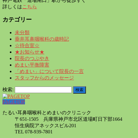
神戸電鉄「道場南口」駅から徒歩すぐ
詳しくは
こちら
カテゴリー
未分類
垂井耳鼻咽喉科の歳時記
☆待合室☆
★お知らせ★
院長のつぶやき
めまい平衡障害
「めまい」について院長の一言
スタッフからのメッセージ
検索:
PAGETOP
たるい耳鼻咽喉科とめまいのクリニック
〒651-1505 兵庫県神戸市北区道場町日下部1664
恒生病院アネックスビル201
TEL 078-939-7801