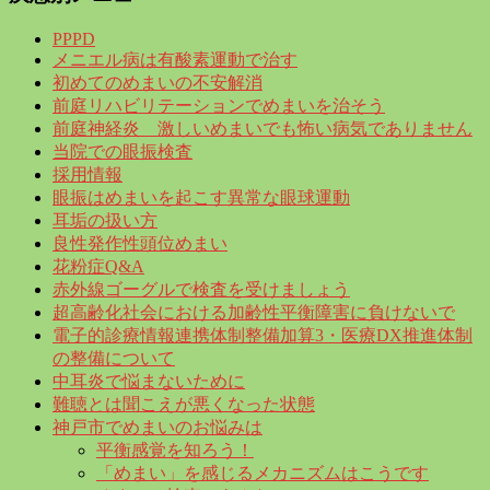
PPPD
メニエル病は有酸素運動で治す
初めてのめまいの不安解消
前庭リハビリテーションでめまいを治そう
前庭神経炎 激しいめまいでも怖い病気でありません
当院での眼振検査
採用情報
眼振はめまいを起こす異常な眼球運動
耳垢の扱い方
良性発作性頭位めまい
花粉症Q&A
赤外線ゴーグルで検査を受けましょう
超高齢化社会における加齢性平衡障害に負けないで
電子的診療情報連携体制整備加算3・医療DX推進体制
の整備について
中耳炎で悩まないために
難聴とは聞こえが悪くなった状態
神戸市でめまいのお悩みは
平衡感覚を知ろう！
「めまい」を感じるメカニズムはこうです