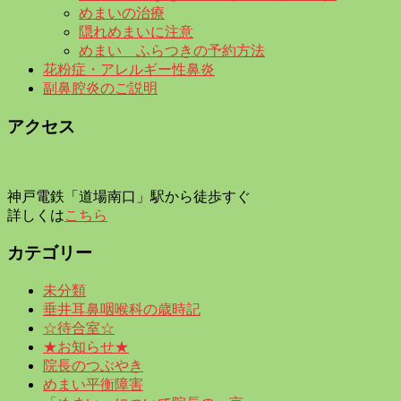
めまいの治療
隠れめまいに注意
めまい ふらつきの予約方法
花粉症・アレルギー性鼻炎
副鼻腔炎のご説明
アクセス
神戸電鉄「道場南口」駅から徒歩すぐ
詳しくは
こちら
カテゴリー
未分類
垂井耳鼻咽喉科の歳時記
☆待合室☆
★お知らせ★
院長のつぶやき
めまい平衡障害