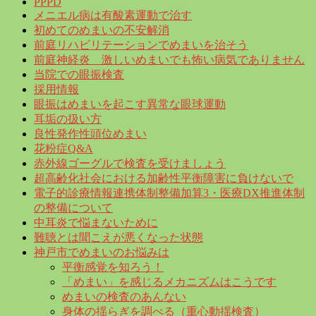
PPPD
メニエル病は有酸素運動で治す
初めてのめまいの不安解消
前庭リハビリテーションでめまいを治そう
前庭神経炎 激しいめまいでも怖い病気でありません
当院での眼振検査
採用情報
眼振はめまいを起こす異常な眼球運動
耳垢の扱い方
良性発作性頭位めまい
花粉症Q&A
赤外線ゴーグルで検査を受けましょう
超高齢化社会における加齢性平衡障害に負けないで
電子的診療情報連携体制整備加算3・医療DX推進体制
の整備について
中耳炎で悩まないために
難聴とは聞こえが悪くなった状態
神戸市でめまいのお悩みは
平衡感覚を知ろう！
「めまい」を感じるメカニズムはこうです
めまいの検査のあんない
身体の揺らぎを調べる（重心動揺検査）