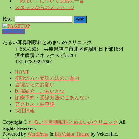
「めまい」について院長の一言
スタッフからのメッセージ
検索:
PAGETOP
たるい耳鼻咽喉科とめまいのクリニック
〒651-1505 兵庫県神戸市北区道場町日下部1664
恒生病院アネックスビル201
TEL 078-939-7801
HOME
初診の方へ受診方法のご案内
当院からのお願い
医院紹介 ごあいさつ
診療予約・受診方法のごあんない
アクセス・駐車場
採用情報
Copyright ©
たるい耳鼻咽喉科とめまいのクリニック
All
Rights Reserved.
Powered by
WordPress
&
BizVektor Theme
by Vektor,Inc.